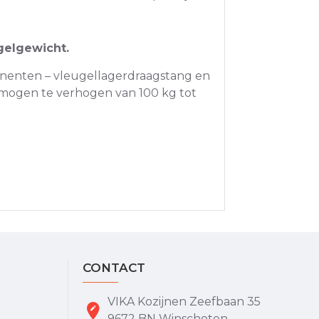
ugelgewicht.
nenten – vleugellagerdraagstang en
rmogen te verhogen van 100 kg tot
CONTACT
VIKA Kozijnen Zeefbaan 35
9672 BN Winschoten